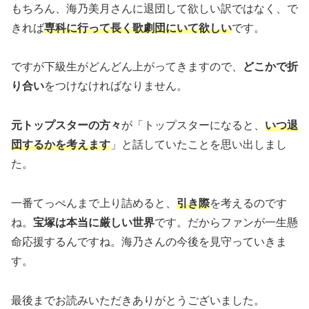
もちろん、海乃美月さんに退団して欲しい訳ではなく、で
きれば
専科に行って長く歌劇団にいて欲しい
です。
ですが下級生がどんどん上がってきますので、
どこかで折
り合い
をつけなければなりません。
元トップスターの方々
が「トップスターになると、
いつ退
団するかを考えます
」と話していたことを思い出しまし
た。
一番てっぺんまで上り詰めると、
引き際
を考えるのです
ね。
宝塚は本当に厳しい世界
です。だからファンが一生懸
命応援するんですね。海乃さんの今後を見守っていきま
す。
最後までお読みいただきありがとうございました。