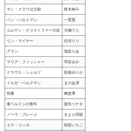
ヤン・クラウゼ少尉
柊木絢斗
ベン・ハルトマン
一星慧
ユルゲン・クリストファー大佐
大楠てら
リン・マイヤー
白河りり
アラン
瑠皇りあ
マリア・フィッシャー
羽音みか
クラウス・シュルツ
彩路ゆりか
イルゼ・ベルクマン
まのあ澪
刑事
爽悠季
東ベルリンの青年
毬矢ソナタ
ノーラ・ブレーメ
きよら羽龍
エラ・コッホ
咲彩いちご