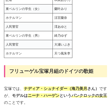
東ベルリンの学生（女）
蘭叶みり
ホテルマン
涼宮蘭奈
人民警官
澪あゆと
東ベルリンの学生（男）
綺乃ゆず
人民警官
大瀬いぶき
ホテルマン
天つ風朱李
フリューゲル宝塚月組のドイツの歌姫
宝塚では、
ナディア・シュナイダー（海乃美月
さん）
です
が、
モデルは
ニーナ・ハーゲン
という
パンクロックの女王
のことです。