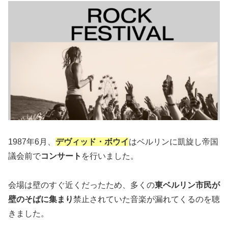
1987年6月、
デヴィッド・ボウイ
はベルリンに凱旋し帝国
議会前で
コンサート
を行いました。
会場は壁のすぐ近くだったため、多くの
東ベルリン市民が
壁のそばに集まり
禁止されていた音楽が漏れてくるのを聴
きました。