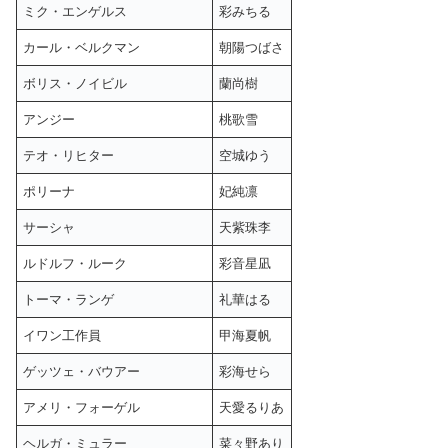
ミク・エンゲルス
彩みちる
カール・ベルクマン
朝陽つばさ
ボリス・ノイビル
蘭尚樹
アンジー
桃歌雪
テオ・リヒター
空城ゆう
ポリーナ
妃純凛
サーシャ
天紫珠李
ルドルフ・ルーク
彩音星凪
トーマ・ランゲ
礼華はる
イワン工作員
甲海夏帆
ゲッツェ・バウアー
彩海せら
アメリ・フォーゲル
天愛るりあ
ヘルガ・ミュラー
菜々野あり