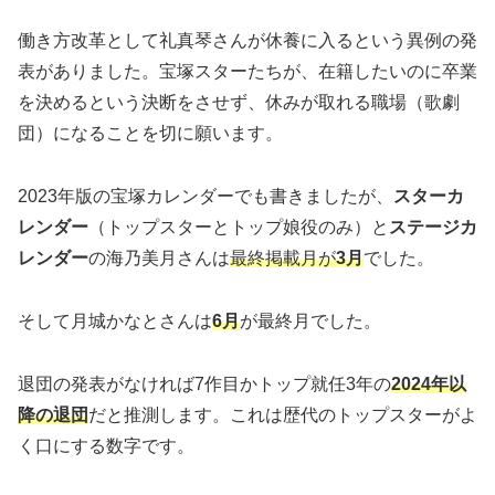
働き方改革として礼真琴さんが休養に入るという異例の発
表がありました。宝塚スターたちが、在籍したいのに卒業
を決めるという決断をさせず、休みが取れる職場（歌劇
団）になることを切に願います。
2023年版の宝塚カレンダーでも書きましたが、
スターカ
レンダー
（トップスターとトップ娘役のみ）と
ステージカ
レンダー
の海乃美月さんは
最終掲載月が
3月
でした。
そして月城かなとさんは
6月
が最終月でした。
退団の発表がなければ7作目かトップ就任3年の
2024年以
降の退団
だと推測します。これは歴代のトップスターがよ
く口にする数字です。