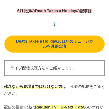
6月公演のDeath Takes a Holidayの記事は
↓
Death Takes a Holiday
2011年のミュージカ
ルを月組公演
ライブ配信視聴方法をご紹介します。
残念ながら劇場までは行けない方
は千秋楽の配信をご覧く
ださい。
配信の視聴方法は
Rakuten TV・U-Next・ dtv
のいずれか