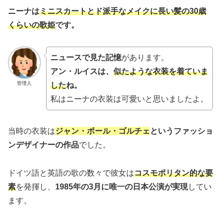
ニーナは
ミニスカートとド派手なメイクに長い髪の30歳
くらいの歌姫
です。
ニュースで見た記憶
があります。
アン・ルイスは、
似たような衣装を着ていま
管理人
した
ね。
私はニーナの衣装は可愛いと思いましたよ。
当時の衣装は
ジャン・ポール・ゴルチェ
というファッショ
ンデザイナーの作品
でした。
ドイツ語と英語の歌の数々で彼女は
コスモポリタン的な要
素
を発揮し、
1985年の3月に唯一の日本公演が実現
してい
ます。