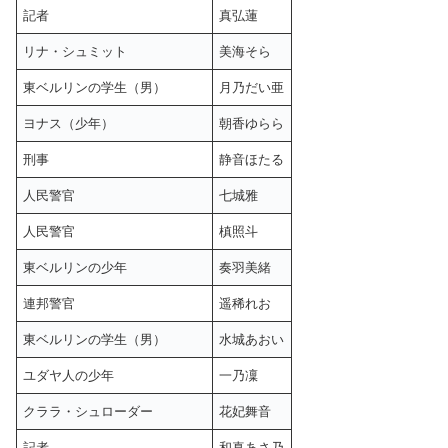
記者
真弘蓮
リナ・シュミット
美海そら
東ベルリンの学生（男）
月乃だい亜
ヨナス（少年）
朝香ゆらら
刑事
静音ほたる
人民警官
七城雅
人民警官
槙照斗
東ベルリンの少年
奏羽美緒
連邦警官
遥稀れお
東ベルリンの学生（男）
水城あおい
ユダヤ人の少年
一乃凜
クララ・シュローダー
花妃舞音
記者
和真あさ乃