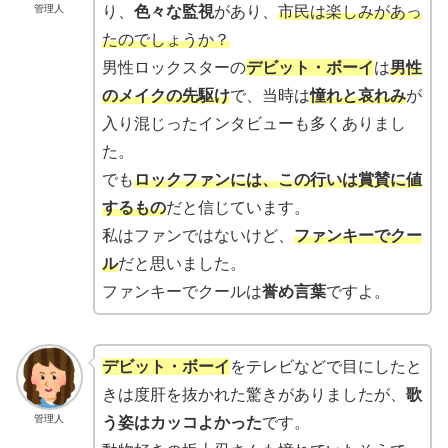
管理人
り、
色々な監視
があり、
市民は楽しみがあっ
たのでしょうか？
男性ロックスターの
デビット・ボーイ
は
男性
のメイクの先駆け
で、当時は
憧れと哀れみ
が
入り混じったインタビューも多くありまし
た。
でも
ロックファンには、この行いは賞賛に値
するもの
だと信じています。
私はファンではないけど、
ファンキーでクー
ル
だと思いました。
ファンキーでクールは
誉め言葉
ですよ。
デビット・ボーイ
をテレビなどで目にしたと
きは度肝を抜かれた驚きがありましたが、
歌
管理人
う姿はカッコよかった
です。