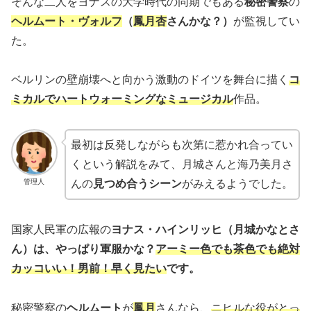
そんな二人をヨナスの大学時代の同期でもある
秘密警察
の
ヘルムート・ヴォルフ
（
鳳月杏
さんかな？）
が監視してい
た。
ベルリンの壁崩壊へと向かう激動のドイツを舞台に描く
コ
ミカルでハートウォーミングなミュージカル
作品。
最初は反発しながらも次第に惹かれ合ってい
くという解説をみて、月城さんと海乃美月さ
管理人
んの
見つめ合うシーン
がみえるようでした。
国家人民軍の広報の
ヨナス・ハインリッヒ（月城かなとさ
ん）は、やっぱり軍服かな？
アーミー色でも茶色でも絶対
カッコいい！男前！早く見たい
です。
秘密警察の
ヘルムート
が
鳳月
さんなら、
ニヒルな役がとっ