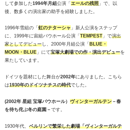
して参加した
1994年月組
公演「
エールの残照
」で、以
後、数多くの演出家の助手を経験しました。
1996年雪組の「
虹のナターシャ
」新人公演をステップ
に、1999年に宙組バウホール公演「
TEMPEST
」で
演出
家としてデビュー
し、2000年月組公演「
BLUE・
MOON・BLUE
」にて
宝塚大劇場での作・演出デビュー
を
果たしています。
ドイツを題材にした舞台が
2002年
にありました。こちら
は
1930年のドイツナチスの時代
でした。
(2002年 星組 宝塚バウホール）
ヴィンターガルテン
－春
を待ち侘ぶ冬の庭園－
です。
1930年代、
ベルリンで繁栄した劇場「ヴィンターガルテ