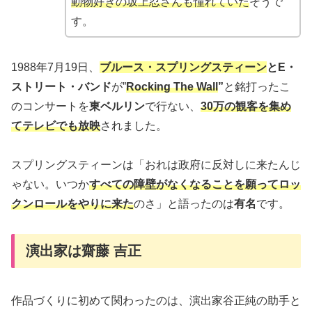
動物好きの坂上忍さんも憧れていた
そうで
す。
1988年7月19日、
ブルース・スプリングスティーン
とE・
ストリート・バンド
が”
Rocking The Wall
”
と銘打ったこ
のコンサートを
東ベルリン
で行ない、
30万の観客を集め
てテレビでも放映
されました。
スプリングスティーンは「おれは政府に反対しに来たんじ
ゃない。いつか
すべての障壁がなくなることを願ってロッ
クンロールをやりに来た
のさ」と語ったのは
有名
です。
演出家は齋藤 吉正
作品づくりに初めて関わったのは、演出家谷正純の助手と