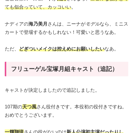
ても似合っていて、カッコいい
。
ナディアの
海乃美月
さんは、ニーナが
モデル
なら、ミニス
カートで登場するかもしれない！可愛いと思うなあ。
ただ、
どぎついメイクは控えめにお願いしたい
なあ。
フリューゲル宝塚月組キャスト（追記）
キャストが決定しましたので追記しました。
107期の
天つ風
さん役付きです。本役初の役付きですね。
おめでとうございます。
一輝翔琉
さんの役がないのは
新人公演初主演だったりし