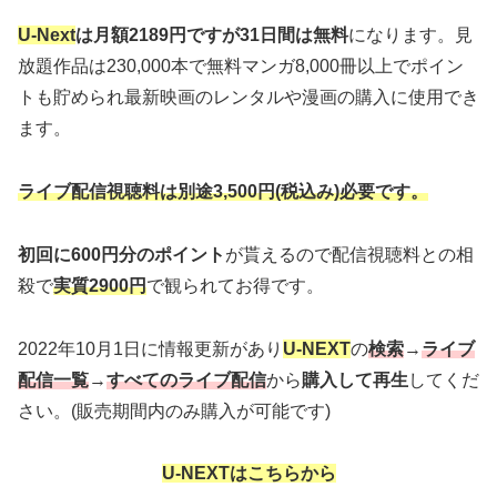
U-Next
は月額2189円ですが31日間は無料
になります。見
放題作品は230,000本で無料マンガ8,000冊以上でポイン
トも貯められ最新映画のレンタルや漫画の購入に使用でき
ます。
ライブ配信視聴料は別途3,500円(税込み)必要です。
初回に600円分のポイント
が貰えるので配信視聴料との相
殺で
実質2900円
で観られてお得です。
2022年10月1日に情報更新があり
U-NEXT
の
検索
→
ライブ
配信
一覧
→
すべてのライブ配信
から
購入して再生
してくだ
さい。(販売期間内のみ購入が可能です)
U-NEXTはこちらから