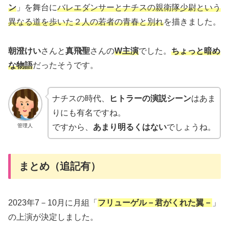
ン
」を舞台に
バレエダンサーとナチスの親衛隊少尉という
異なる道を歩いた２人の若者の青春と別れ
を描きました。
朝澄けい
さんと
真飛聖
さんの
W主演
でした。
ちょっと暗め
な物語
だったそうです。
ナチスの時代、
ヒトラーの演説シーン
はあま
りにも有名ですね。
管理人
ですから、
あまり明るくはない
でしょうね。
まとめ（追記有）
2023年7－10月に月組「
フリューゲル－君がくれた翼－
」
の上演が決定しました。