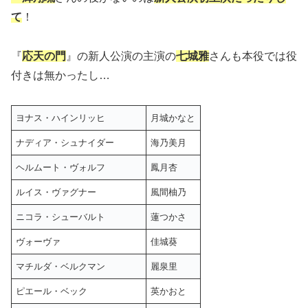
て
！
『
応天の門
』の新人公演の主演の
七城雅
さんも本役では役
付きは無かったし…
ヨナス・ハインリッヒ
月城かなと
ナディア・シュナイダー
海乃美月
ヘルムート・ヴォルフ
鳳月杏
ルイス・ヴァグナー
風間柚乃
ニコラ・シューバルト
蓮つかさ
ヴォーヴァ
佳城葵
マチルダ・ベルクマン
麗泉里
ピエール・ベック
英かおと