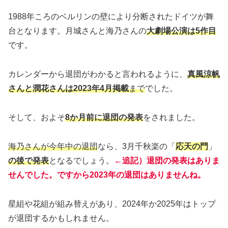
1988年ころのベルリンの壁により分断されたドイツが舞
台となります。月城さんと海乃さんの
大劇場公演は5作目
です。
カレンダーから退団がわかると言われるように、
真風涼帆
さんと潤花さんは
2023年
4月掲載
まで
でした。
そして、およそ
8か月前に退団の発表
をされました。
海乃さんが今年中の退団
なら、3月千秋楽の「
応天の門
」
の後で発表
となるでしょう。
←追記）退団の発表はありま
せんでした。ですから2023年の退団はありませんね。
星組や花組が組み替えがあり、2024年か2025年はトップ
が退団するかもしれません。