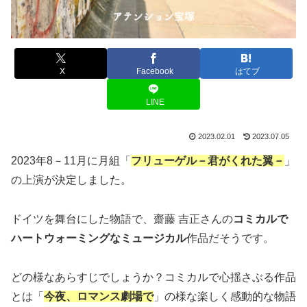
X
Facebook
はてブ
LINE
2023.02.01
2023.07.05
2023年8－11月に月組「
フリューゲル－君がくれた翼－
」
の上演が決定しました。
ドイツを舞台にした物語で、齋藤 吉正さんの
コミカルで
ハートウォーミングなミュージカル
作品だそうです。
どの様なあらすじでしょうか？コミカルで心揺さぶる作品
とは「
今夜、ロマンス劇場で
」の様な楽しく感動的な物語