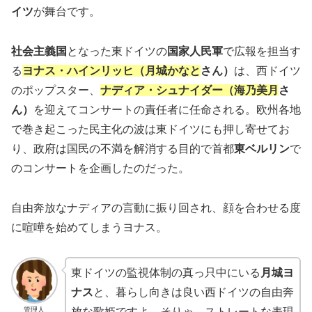
イツ
が舞台です。
社会主義国
となった東ドイツの
国家人民軍
で広報を担当す
る
ヨナス・ハインリッヒ（月城かなと
さん）
は、西ドイツ
のポップスター、
ナディア・シュナイダー（海乃美月
さ
ん）
を迎えてコンサートの責任者に任命される。欧州各地
で巻き起こった民主化の波は東ドイツにも押し寄せてお
り、政府は国民の不満を解消する目的で首都
東ベルリン
で
のコンサートを企画したのだった。
自由奔放なナディアの言動に振り回され、顔を合わせる度
に喧嘩を始めてしまうヨナス。
東ドイツの監視体制の真っ只中にいる
月城ヨ
ナス
と、暮らし向きは良い西ドイツの自由奔
管理人
放な歌姫ですよ。そりゃ、ストレートな表現