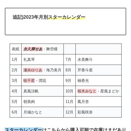
追記)2023年月別
スターカレンダー
表紙
永久輝せあ
・舞空瞳
1月
礼真琴
7月
水美舞斗
2月
瀬央ゆりあ
・海乃美月
8月
芹香斗亜
3月
暁千星
・潤花
9月
柚香光
4月
真風涼帆
10月
桜木みなと
・星風まどか
5月
朝美絢
11月
鳳月杏
6月
月城かなと
12月
彩風咲奈
スターカレンダー
はこちらから購入可能で在庫はまだあり