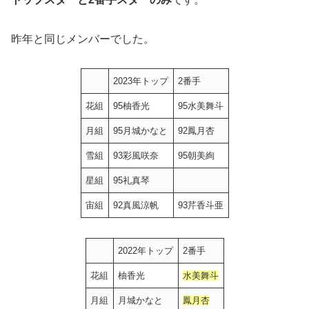
昨年と同じメンバーでした。
2023年トップ
2番手
花組
95柚香光
95水美舞斗
月組
95月城かなと
92鳳月杏
雪組
93彩風咲奈
95朝美絢
星組
95礼真琴
宙組
92真風涼帆
93芹香斗亜
2022年トップ
2番手
花組
柚香光
水美舞斗
月組
月城かなと
鳳月杏