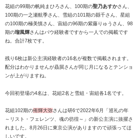
花組の99期の帆純まひろさん、100期の
聖乃あすか
さん、
100期の一之瀬航季さん、雪組の101期の縣千さん、星組
の100期の極美慎さん、宙組の96期の紫藤りゅうさん、98
期の
瑠風輝
さんはバウ経験者ですから一人での掲載です
ね。合計7枚です。
残り6枚は新公主演経験者の16名が複数で掲載されます。
配分はわかりませんが贔屓さんが同じ月になるとテンショ
ンが上がりますね。
今回初登場の4名は、花組2名と雪組・宙組各1名です。
花組102期の
侑輝大弥
さんは研6で2022年6月「巡礼の年
～リスト・フェレンツ、魂の彷徨～」の新公主演に抜擢さ
れました。8月26日に東京公演がありますので頑張ってほ
しいです。