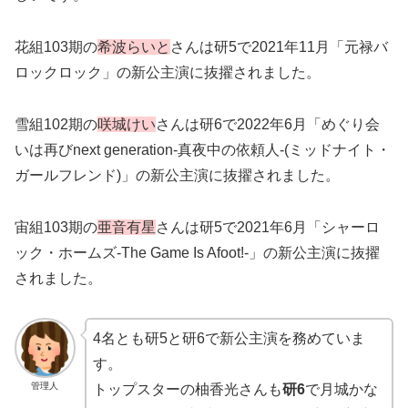
花組103期の
希波らいと
さんは研5で2021年11月「元禄バ
ロックロック」の新公主演に抜擢されました。
雪組102期の
咲城けい
さんは研6で2022年6月「めぐり会
いは再びnext generation-真夜中の依頼人-(ミッドナイト・
ガールフレンド)」の新公主演に抜擢されました。
宙組103期の
亜音有星
さんは研5で2021年6月「シャーロ
ック・ホームズ-The Game Is Afoot!-」の新公主演に抜擢
されました。
4名とも研5と研6で新公主演を務めていま
す。
管理人
トップスターの柚香光さんも
研6
で月城かな