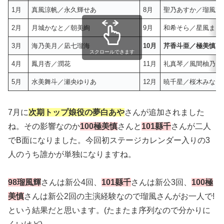
1月
真風涼帆／永久輝せあ
8月
聖乃あすか／瑠風輝
2月
月城かなと／朝美絢
9月
和希そら／星風まど
3月
海乃美月／凪七瑠海
10月
芹香斗亜／極美慎・
スクロールできます
4月
鳳月杏／潤花
11月
礼真琴／風間柚乃
5月
水美舞斗／瀬央ゆりあ
12月
暁千星／桜木みなと
7月に
次期トップ娘役の夢白あや
さんが追加されました
ね。その影響なのか
100極美慎
さんと
101縣千
さんが二人
でB面になりました。今回初ステージカレンダー入りの3
人のうち誰かが単独になりますね。
98瑠風輝
さんは新公4回、
101縣千
さんは新公3回、
100極
美慎
さんは新公2回の主演経験なので瑠風さんがお一人で!
という結果だと思います。(たまたま序列なので分かりに