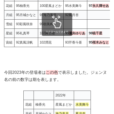
花組
95柚香光
100星風まどか
95水美舞斗
97
永久輝せあ
月組
95月城かなと
97海乃美月
92鳳月杏
雪組
93彩風咲奈
95朝美絢
スクロールできます
星組
95礼真琴
102舞空瞳
95
瀬央ゆりあ
98
暁千星
宙組
92真風涼帆
102潤花
93芹香斗亜
95
桜木みなと
今回2023年の登場者は
この色
で表示しました。ジェンヌ
名の前の数字は期を表します。
2022年
花組
柚香光
星風まどか
水美舞斗
月組
月城かなと
海乃美月
鳳月杏