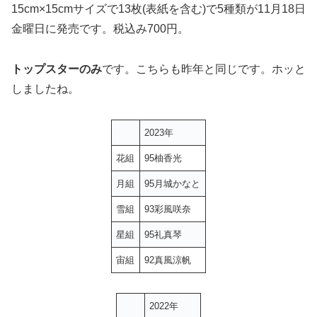
15cm×15cmサイズで13枚(表紙を含む)で5種類が11月18日
金曜日に発売です。税込み700円。
トップスターのみ
です。こちらも昨年と同じです。ホッと
しましたね。
2023年
花組
95柚香光
月組
95月城かなと
雪組
93彩風咲奈
星組
95礼真琴
宙組
92真風涼帆
2022年