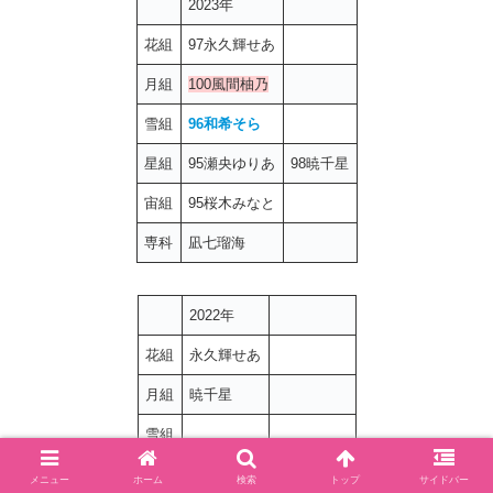
2023年
花組
97永久輝せあ
月組
100風間柚乃
雪組
96和希そら
星組
95瀬央ゆりあ
98暁千星
宙組
95桜木みなと
専科
凪七瑠海
2022年
花組
永久輝せあ
月組
暁千星
雪組
星組
天寿光希
瀬央ゆりあ
メニュー
ホーム
検索
トップ
サイドバー