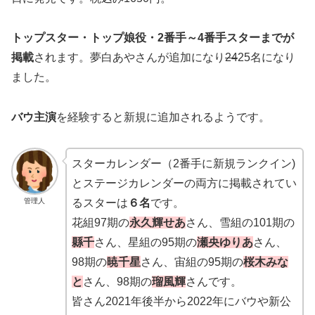
トップスター・トップ娘役・2番手～4番手スターまでが
掲載
されます。夢白あやさんが追加になり
24
25名になり
ました。
バウ主演
を経験すると新規に追加されるようです。
スターカレンダー（2番手に新規ランクイン)
とステージカレンダーの両方に掲載されてい
管理人
るスターは
６名
です。
花組97期の
永久輝せあ
さん、雪組の101期の
縣千
さん、星組の95期の
瀬央ゆりあ
さん、
98期の
暁千星
さん、宙組の95期の
桜木みな
と
さん、98期の
瑠風輝
さんです。
皆さん2021年後半から2022年にバウや新公