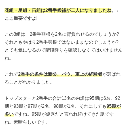
花組・星組・宙組は2番手候補が二人になりましたね
。←
ここ重要ですよ
!
この3組は、2番手羽根を2名に背負わせるのでしょうか?
それともやはり2番手羽根ではないままなのでしょうか?
とても気になるので階段降りを確認しなくてはいけません
ね。
これで
2番手の条件は新公、バウ、東上の経験者
が選ばれ
ることがわかりました。
トップスターと2番手の合計13名の内訳は95期は6名、92
期と93期と97期が2名、98期が1名、それにしても
95期が
多い
ですね。95期が優秀だと言われ続けてきた訳です
ね。素晴らしいです。