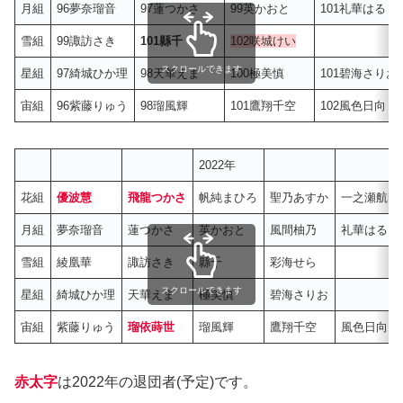
月組
96夢奈瑠音
97蓮つかさ
99英かおと
101礼華はる
雪組
99諏訪さき
101縣千
102咲城けい
スクロールできます
星組
97綺城ひか理
98天華えま
100極美慎
101碧海さりお
宙組
96紫藤りゅう
98瑠風輝
101鷹翔千空
102風色日向
2022年
花組
優波慧
飛龍つかさ
帆純まひろ
聖乃あすか
一之瀬航季
月組
夢奈瑠音
蓮つかさ
英かおと
風間柚乃
礼華はる
雪組
綾凰華
諏訪さき
縣千
彩海せら
スクロールできます
星組
綺城ひか理
天華えま
極美慎
碧海さりお
宙組
紫藤りゅう
瑠依蒔世
瑠風輝
鷹翔千空
風色日向
赤太字
は2022年の退団者(予定)です。