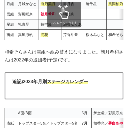
月組
月城かなと
海乃美月
鳳月杏
暁千星
風間柚乃
雪組
彩風咲奈
朝月希和
朝美絢
スクロールできます
星組
礼真琴
舞空瞳
瀬央ゆりあ
宙組
真風涼帆
潤花
芹香斗亜
桜木みなと
和希そら＊
和希そらさんは雪組へ組み替えになりました。朝月希和さ
んは2022年の退団者(予定)です。
追記)2023年月別
ステージカレンダー
A面/B面
6月
舞空瞳／彩風咲奈
表紙
トップスター5名／トップスター5名
7月
柚香光／
夢白あや