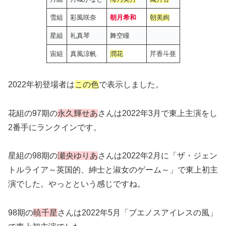
雪組
彩風咲奈
朝月希和
朝美絢
星組
礼真琴
舞空瞳
宙組
真風涼帆
潤花
芹香斗亜
2022年初登場者は
この色
で表示しました。
花組の97期の
永久輝せあ
さんは2022年3月で東上主演をし
2番手にランクインです。
星組の98期の
瀬央ゆりあ
さんは2022年2月に「ザ・ジェン
トルライア～英国的、紳士と淑女のゲーム～」で東上初主
演でした。やっとという感じですね。
98期の
暁千星
さんは2022年5月「ブエノスアイレスの風」