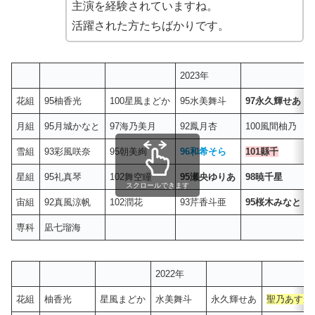
主演を経験されていますね。
活躍された方たちばかりです。
2023年
花組
95柚香光
100星風まどか
95水美舞斗
97永久輝せあ
月組
95月城かなと
97海乃美月
92鳳月杏
100風間柚乃
雪組
93彩風咲奈
95朝美絢
96和希そら
101縣千
星組
95礼真琴
102舞空瞳
95瀬央ゆりあ
98暁千星
スクロールできます
宙組
92真風涼帆
102潤花
93芹香斗亜
95桜木みなと
専科
凪七瑠海
2022年
花組
柚香光
星風まどか
水美舞斗
永久輝せあ
聖乃あすか