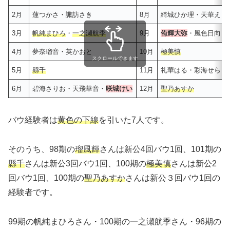
2月
蓮つかさ・諏訪さき
8月
綺城ひか理・天華えま
3月
帆純まひろ
・
一之瀬航季
9月
侑輝大弥
・風色日向・
4月
夢奈瑠音・英かおと
10月
極美慎
スクロールできます
5月
縣千
11月
礼華はる・彩海せら・
6月
碧海さりお・天飛華音・
咲城けい
12月
聖乃あすか
バウ経験者は
黄色の下線
を引いた7人です。
そのうち、98期の
瑠風輝
さんは新公4回バウ1回、101期の
縣千
さんは新公3回バウ1回、100期の
極美慎
さんは新公2
回バウ1回、100期の
聖乃あすか
さんは新公３回バウ1回の
経験者です。
99期の帆純まひろさん・100期の一之瀬航季さん・96期の