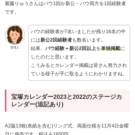
紫藤りゅうさんはバウ1回か新公・バウ両方を1回経験者
です。
バウの経験者が7名いましたが残り16名の中
には
新公2回経験者
も数名います。
管理人
結果、
バウ経験＋新公2回以上
を
単独掲載
に
したのだと思います。
こうみるとカレンダー掲載は皆さん努力され
ている様子が手に取るようにわかりますね。
宝塚カレンダー2023と2022のステージカ
レンダー(追記あり)
A2版13枚(表紙を含む)リング式、両面仕様を11月4日金曜
日に発売です。税込み1650円。