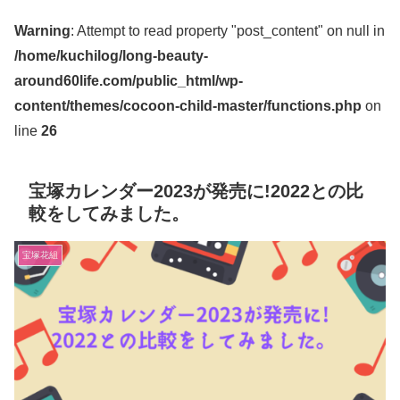
Warning
: Attempt to read property "post_content" on null in
/home/kuchilog/long-beauty-
around60life.com/public_html/wp-
content/themes/cocoon-child-master/functions.php
on
line
26
宝塚カレンダー2023が発売に!2022との比
較をしてみました。
宝塚花組