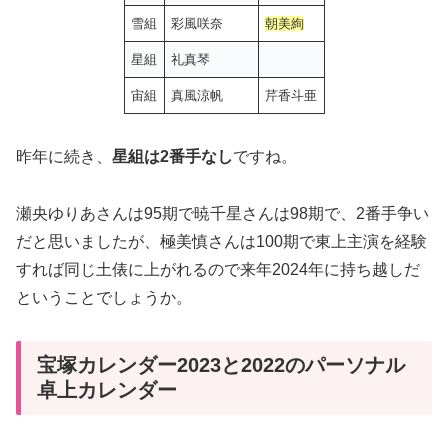
雪組
彩風咲奈
朝美絢
星組
礼真琴
宙組
真風涼帆
芹香斗亜
昨年に続き、
星組は2番手なし
ですね。
瀬央ゆりあさんは95期で暁千星さんは98期で、2番手争い
だと思いましたが、極美慎さんは100期で東上主演を経験
すれば同じ土俵に上がれるので来年2024年に持ち越しだ
ということでしょうか。
宝塚カレンダー2023と2022のパーソナル
卓上カレンダー