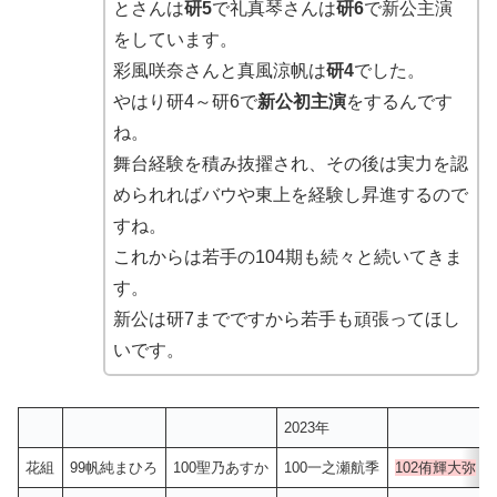
とさんは
研5
で礼真琴さんは
研6
で新公主演
をしています。
彩風咲奈さんと真風涼帆は
研4
でした。
やはり研4～研6で
新公初主演
をするんです
ね。
舞台経験を積み抜擢され、その後は実力を認
められればバウや東上を経験し昇進するので
すね。
これからは若手の104期も続々と続いてきま
す。
新公は研7までですから若手も頑張ってほし
いです。
2023年
花組
99帆純まひろ
100聖乃あすか
100一之瀬航季
102侑輝大弥