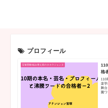
プロフィール
1
宝塚受験/組み替え前のタカラジェンヌ
格
11
楽学
舞台
騰ワ