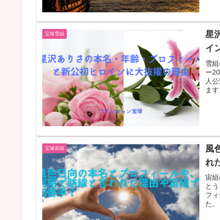
星
宝塚雪組
イ
雪組
ー2
人公
ます
風
宝塚宙組
れ
宙組
とう
フィ
た。