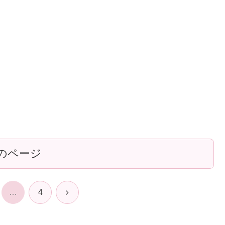
のページ
次
…
4
へ