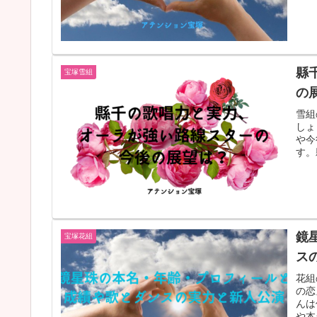
縣
宝塚雪組
の
雪組
しょ
や今
す。
鏡
宝塚花組
ス
花組
の恋
んは
や本