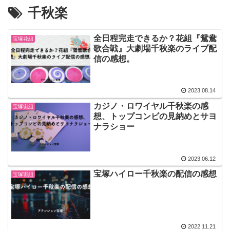
千秋楽
全日程完走できるか？花組『鴛鴦
宝塚花組
歌合戦』大劇場千秋楽のライブ配
信の感想。
2023.08.14
カジノ・ロワイヤル千秋楽の感
宝塚宙組
想、トップコンビの見納めとサヨ
ナラショー
2023.06.12
宝塚ハイロー千秋楽の配信の感想
宝塚宙組
2022.11.21